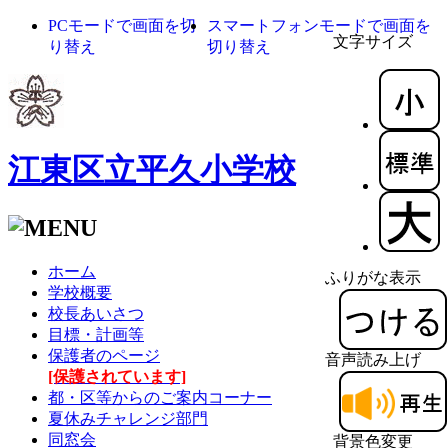
PCモードで画面を切
スマートフォンモードで画面を
文字サイズ
り替え
切り替え
江東区立平久小学校
ホーム
ふりがな表示
学校概要
校長あいさつ
目標・計画等
保護者のページ
音声読み上げ
[保護されています]
都・区等からのご案内コーナー
夏休みチャレンジ部門
同窓会
背景色変更