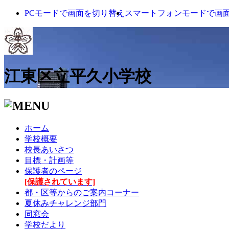
PCモードで画面を切り替え
スマートフォンモードで画
江東区立平久小学校
ホーム
学校概要
校長あいさつ
目標・計画等
保護者のページ
[保護されています]
都・区等からのご案内コーナー
夏休みチャレンジ部門
同窓会
学校だより