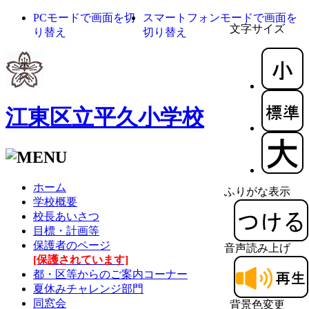
PCモードで画面を切
スマートフォンモードで画面を
文字サイズ
り替え
切り替え
江東区立平久小学校
ホーム
ふりがな表示
学校概要
校長あいさつ
目標・計画等
保護者のページ
音声読み上げ
[保護されています]
都・区等からのご案内コーナー
夏休みチャレンジ部門
同窓会
背景色変更