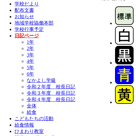
学校だより
配布文書
お知らせ
地域学校協働本部
学校行事予定
日記ページ
1年
2年
3年
4年
5年
6年
なかよし学級
令和２年度 校長日記
令和３年度 校長日記
令和４年度 校長日記
全体
給食
こどもたちの活動
給食情報
ひまわり教室